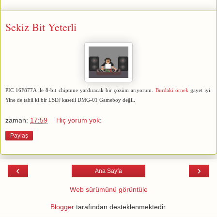
Sekiz Bit Yeterli
PIC 16F877A ile 8-bit chiptune yardıracak bir çözüm arıyorum.
Burdaki örnek
gayet iyi.
Yine de tabii ki bir LSDJ kasetli DMG-01 Gameboy değil.
zaman:
17:59
Hiç yorum yok:
Paylaş
‹
›
Ana Sayfa
Web sürümünü görüntüle
Blogger
tarafından desteklenmektedir.