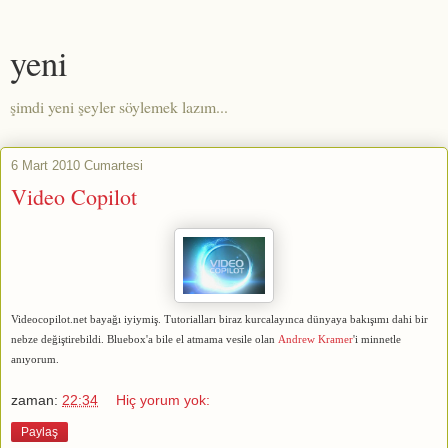
yeni
şimdi yeni şeyler söylemek lazım...
6 Mart 2010 Cumartesi
Video Copilot
Videocopilot.net bayağı iyiymiş. Tutorialları biraz kurcalayınca dünyaya bakışımı dahi bir
nebze değiştirebildi. Bluebox'a bile el atmama vesile olan
Andrew Kramer
'i minnetle
anıyorum.
zaman:
22:34
Hiç yorum yok:
Paylaş